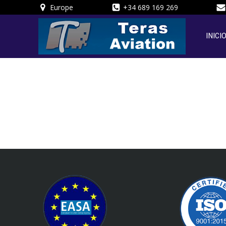
Saltar
Europe
+34 689 169 269
al
contenido
INICI