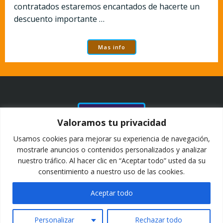
contratados estaremos encantados de hacerte un
descuento importante …
Mas info
NUESTROS
Valoramos tu privacidad
CLIENTES Y
COLABORADORES
Usamos cookies para mejorar su experiencia de navegación,
DESDE 2011
mostrarle anuncios o contenidos personalizados y analizar
nuestro tráfico. Al hacer clic en “Aceptar todo” usted da su
consentimiento a nuestro uso de las cookies.
Aceptar todo
Personalizar
Rechazar todo