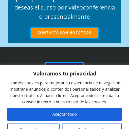
deseas el curso por videoconferencia
o presencialmente
CONTACTA CON NOSOTROS
NUESTROS
Valoramos tu privacidad
CLIENTES Y
COLABORADORES
Usamos cookies para mejorar su experiencia de navegación,
DESDE 2011
mostrarle anuncios o contenidos personalizados y analizar
nuestro tráfico. Al hacer clic en “Aceptar todo” usted da su
consentimiento a nuestro uso de las cookies.
Aceptar todo