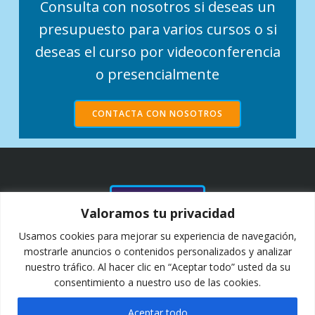
Consulta con nosotros si deseas un
presupuesto para varios cursos o si
deseas el curso por videoconferencia
o presencialmente
CONTACTA CON NOSOTROS
NUESTROS
Valoramos tu privacidad
CLIENTES Y
COLABORADORES
Usamos cookies para mejorar su experiencia de navegación,
DESDE 2011
mostrarle anuncios o contenidos personalizados y analizar
nuestro tráfico. Al hacer clic en “Aceptar todo” usted da su
consentimiento a nuestro uso de las cookies.
Aceptar todo