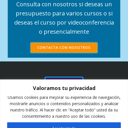
Consulta con nosotros si deseas un
presupuesto para varios cursos o si
deseas el curso por videoconferencia
o presencialmente
CONTACTA CON NOSOTROS
NUESTROS
Valoramos tu privacidad
CLIENTES Y
COLABORADORES
Usamos cookies para mejorar su experiencia de navegación,
DESDE 2011
mostrarle anuncios o contenidos personalizados y analizar
nuestro tráfico. Al hacer clic en “Aceptar todo” usted da su
consentimiento a nuestro uso de las cookies.